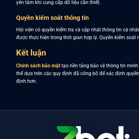
yên tâm khi cung cấp dữ liệu cần thiết.
Quyền kiểm soát thông tin
Hội viên có quyền kiểm tra và cập nhật thông tin cá nhâ
được thực hiện trong thời gian hợp lý. Quyền kiểm soát 
Kết luận
Chính sách bảo mật
tạo nền tảng bảo vệ thông tin minh b
thể dựa trên các quy định đã công bố để xác định quyền
định hơn.