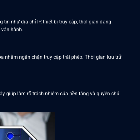
n như địa chỉ IP, thiết bị truy cập, thời gian đăng
i vận hành.
 nhằm ngăn chặn truy cập trái phép. Thời gian lưu trữ
đây giúp làm rõ trách nhiệm của nền tảng và quyền chủ