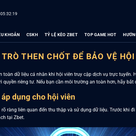
6
05:32:20
ỀU KHOẢN
CSKH
TỶ LỆ KÈO ZBET
TOP GAME HOT
HƯỚNG
 TRÒ THEN CHỐT ĐỂ BẢO VỆ HỘI
n toàn dữ liệu cá nhân khi hội viên truy cập dịch vụ trực tuyến. 
trì quyền riêng tư. Nếu bạn cần môi trường an toàn hơn, hãy bắt
 áp dụng cho hội viên
õ ràng liên quan đến thu thập và sử dụng dữ liệu. Trước khi đi
ch tại Zbet.