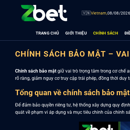
Bỏ
qua
🇻🇳
Vietnam,
08/08/202
nội
dung
TRANG CHỦ
GIỚI THIỆU
CHÍNH SÁCH
ĐI
CHÍNH SÁCH BẢO MẬT – VAI
Chính sách bảo mật
giữ vai trò trọng tâm trong cơ chế a
rõ ràng, giảm nguy cơ truy cập trái phép, đồng thời duy 
Tổng quan về chính sách bảo mật
Để đảm bảo quyền riêng tư, hệ thống xây dựng quy định r
quát về phạm vi áp dụng và mục tiêu chính của chính sá