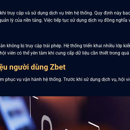
hi truy cập và sử dụng dịch vụ trên hệ thống. Quy định này bao
ản lý của nền tảng. Việc tiếp tục sử dụng dịch vụ đồng nghĩa v
n không bị truy cập trái phép. Hệ thống triển khai nhiều lớp kiể
ội viên có thể yên tâm khi cung cấp dữ liệu cần thiết trong quá 
liệu người dùng Zbet
m phục vụ vận hành hệ thống. Trước khi sử dụng dịch vụ, hội vi