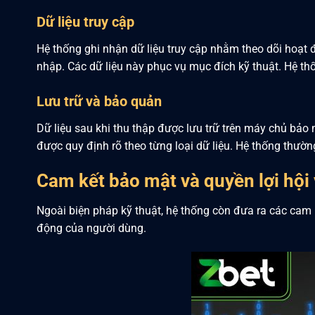
Dữ liệu truy cập
Hệ thống ghi nhận dữ liệu truy cập nhằm theo dõi hoạt độ
nhập. Các dữ liệu này phục vụ mục đích kỹ thuật. Hệ t
Lưu trữ và bảo quản
Dữ liệu sau khi thu thập được lưu trữ trên máy chủ bảo
được quy định rõ theo từng loại dữ liệu. Hệ thống thường
Cam kết bảo mật và quyền lợi hội
Ngoài biện pháp kỹ thuật, hệ thống còn đưa ra các cam 
động của người dùng.