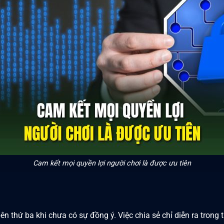
Cam kết mọi quyền lợi người chơi là được ưu tiên
n thứ ba khi chưa có sự đồng ý. Việc chia sẻ chỉ diễn ra trong t