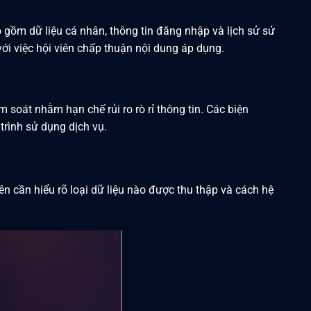
 gồm dữ liệu cá nhân, thông tin đăng nhập và lịch sử sử
ới việc hội viên chấp thuận nội dung áp dụng.
m soát nhằm hạn chế rủi ro rò rỉ thông tin. Các biện
trình sử dụng dịch vụ.
ên cần hiểu rõ loại dữ liệu nào được thu thập và cách hệ