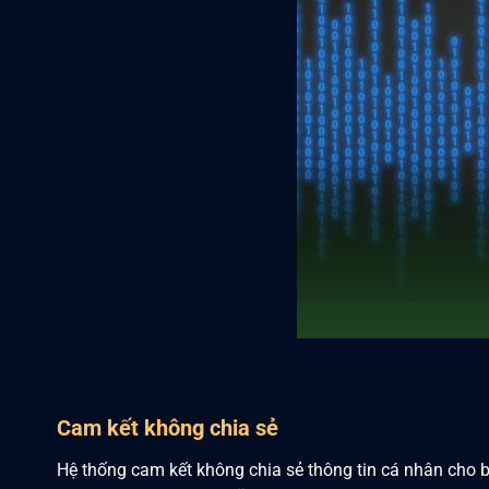
Cam kết không chia sẻ
Hệ thống cam kết không chia sẻ thông tin cá nhân cho bê