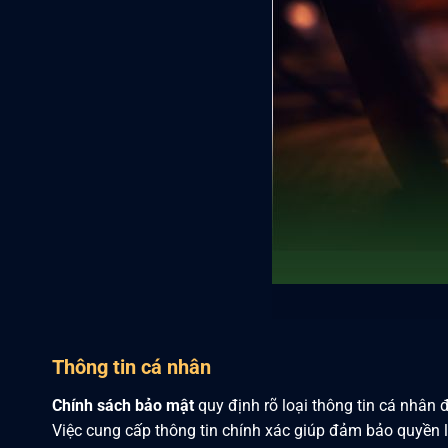
Thông tin cá nhân
Chính sách bảo mật
quy định rõ loại thông tin cá nhân 
Việc cung cấp thông tin chính xác giúp đảm bảo quyền lợ