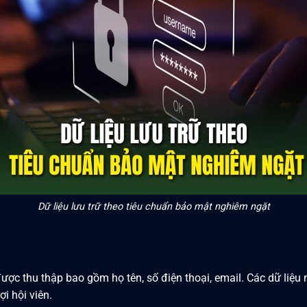
Dữ liệu lưu trữ theo tiêu chuẩn bảo mật nghiêm ngặt
được thu thập bao gồm họ tên, số điện thoại, email. Các dữ liệu
i hội viên.