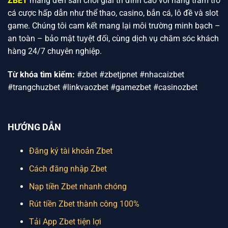
ZBET
mang đến sân chơi giải trí đỉnh cao với hàng trăm trò
cá cược hấp dẫn như thể thao, casino, bắn cá, lô đề và slot
game. Chúng tôi cam kết mang lại môi trường minh bạch –
an toàn – bảo mật tuyệt đối, cùng dịch vụ chăm sóc khách
hàng 24/7 chuyên nghiệp.
Từ khóa tìm kiếm:
#zbet #zbetjpnet #nhacaizbet
#trangchuzbet #linkvaozbet #gamezbet #casinozbet
HƯỚNG DẪN
Đăng ký tài khoản Zbet
Cách đăng nhập Zbet
Nạp tiền Zbet nhanh chóng
Rút tiền Zbet thành công 100%
Tải App Zbet tiện lợi