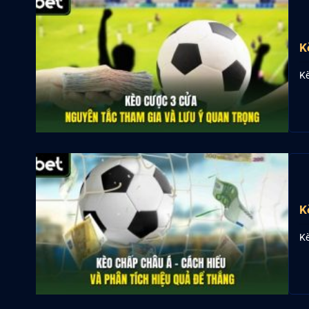
K
Kè
K
Kè