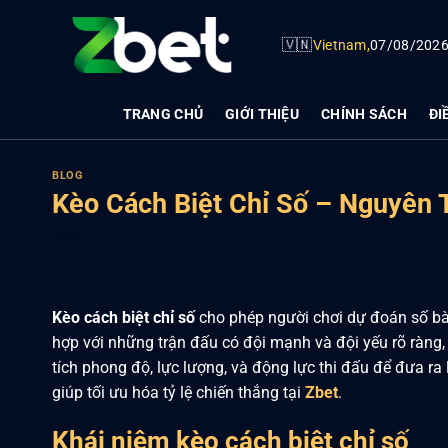
Bỏ
qua
🇻🇳
Vietnam,
07/08/202
nội
dung
TRANG CHỦ
GIỚI THIỆU
CHÍNH SÁCH
ĐI
BLOG
Kèo Cách Biệt Chỉ Số – Nguyên 
Kèo cách biệt chỉ số
cho phép người chơi dự đoán số bàn
hợp với những trận đấu có đội mạnh và đội yếu rõ ràng,
tích phong độ, lực lượng, và động lực thi đấu để đưa ra
giúp tối ưu hóa tỷ lệ chiến thắng tại
Zbet
.
Khái niệm kèo cách biệt chỉ số