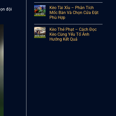
sự
Không
3
uy
có
Cửa
Kèo Tài Xỉu – Phân Tích
tín
bình
họn đội
–
của
luận
Mốc Bàn Và Chọn Cửa Đặt
Nguyên
ở
Zbet
Tắc
Phù Hợp
Kèo
Tham
Chấp
Gia
Không
Châu
Và
có
Á
Kèo Thẻ Phạt – Cách Đọc
Lưu
bình
–
Ý
luận
Kèo Cùng Yếu Tố Ảnh
Cách
ở
Quan
Hiểu
Hưởng Kết Quả
Kèo
Trọng
Và
Tài
Phân
Không
Xỉu
Tích
có
–
Hiệu
bình
Phân
Quả
luận
Tích
ở
Để
Mốc
Kèo
Thắng
Bàn
Thẻ
Và
Phạt
Chọn
–
Cửa
Cách
Đặt
Đọc
Phù
Kèo
Hợp
Cùng
Yếu
Tố
Ảnh
Hưởng
Kết
Quả