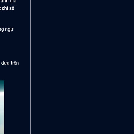
đánh giá
 chỉ số
òng ngự
 dựa trên