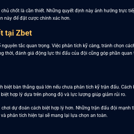
ủ chủ chốt là cần thiết. Những quyết định này ảnh hưởng trực tiế
in này để đặt cược chính xác hơn.
t tại Zbet
 nguyên tắc quan trọng. Việc phân tích kỹ càng, tránh chọn các
ng thời, đánh giá động lực thi đấu của đội cũng góp phần quan 
 biệt bàn thắng quá lớn nếu chưa phân tích kỹ trận đấu. Cách 
biệt hợp lý dựa trên phong độ và lực lượng giúp giảm rủi ro.
i chơi dự đoán cách biệt hợp lý hơn. Những trận đấu đội mạnh 
ử và phân tích hiện tại sẽ mang lại lựa chọn an toàn.