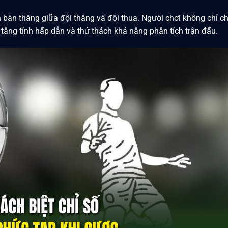
bàn thắng giữa đội thắng và đội thua. Người chơi không chỉ c
tăng tính hấp dẫn và thử thách khả năng phân tích trận đấu.