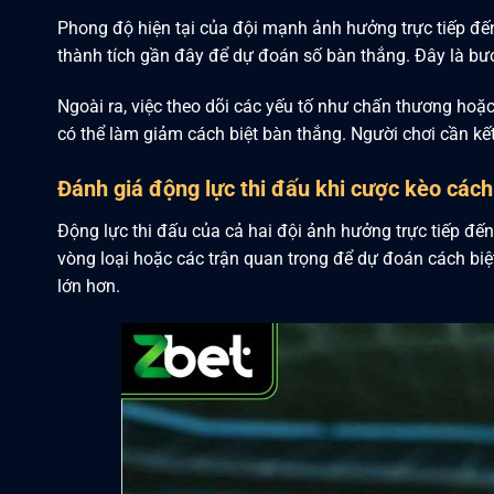
Phong độ hiện tại của đội mạnh ảnh hưởng trực tiếp đến
thành tích gần đây để dự đoán số bàn thắng. Đây là bướ
Ngoài ra, việc theo dõi các yếu tố như chấn thương hoặc
có thể làm giảm cách biệt bàn thắng. Người chơi cần kết
Đánh giá động lực thi đấu khi cược kèo cách 
Động lực thi đấu của cả hai đội ảnh hưởng trực tiếp đến
vòng loại hoặc các trận quan trọng để dự đoán cách biệt
lớn hơn.