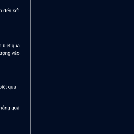
p đến kết
h biệt quá
trọng vào
biệt quá
thắng quá