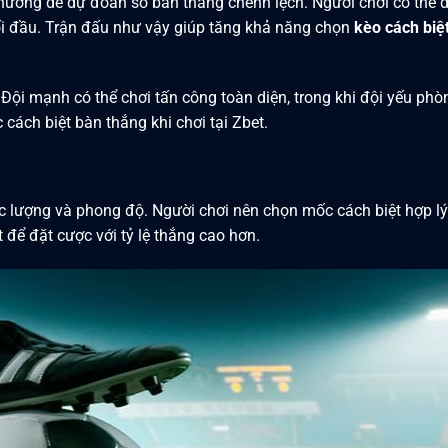
thường dễ dự đoán số bàn thắng chênh lệch. Người chơi có thể 
đối đầu. Trận đấu như vậy giúp tăng khả năng chọn
kèo cách biệt
. Đội mạnh có thể chơi tấn công toàn diện, trong khi đội yếu ph
cách biệt bàn thắng khi chơi tại Zbet.
 lượng và phong độ. Người chơi nên chọn mốc cách biệt hợp lý
 để đặt cược với tỷ lệ thắng cao hơn.