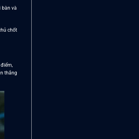
i bàn và
chủ chốt
 điểm,
àn thắng