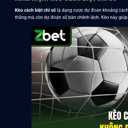
Kèo cách biệt chỉ số
là dạng cược dự đoán khoảng cách 
thắng mà còn dự đoán số bàn chênh lệch. Kèo này giúp 