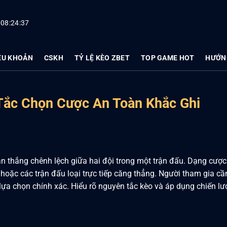
6
08:24:38
ỀU KHOẢN
CSKH
TỶ LỆ KÈO ZBET
TOP GAME HOT
HƯỚNG
Tắc Chọn Cược An Toàn Khắc Ghi
 thắng chênh lệch giữa hai đội trong một trận đấu. Dạng cược
 hoặc các trận đấu loại trực tiếp căng thẳng. Người tham gia c
 lựa chọn chính xác. Hiểu rõ nguyên tắc kèo và áp dụng chiến lư